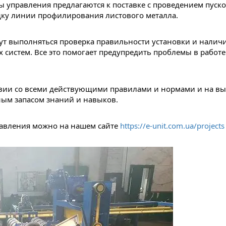
правления предлагаются к поставке с проведением пуско
дку линии профилирования листового металла.
ут выполняться проверка правильности установки и наличи
х систем. Все это помогает предупредить проблемы в работе
вии со всеми действующими правилами и нормами и на высо
ым запасом знаний и навыков.
равления можно на нашем сайте 
https://e-unit.com.ua/projects