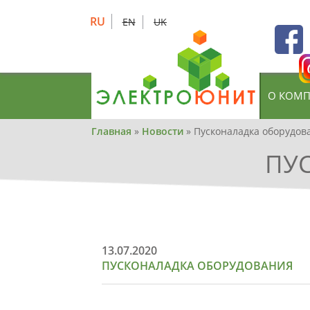
Skip
to
RU
EN
UK
main
content
О КОМ
Вы
Главная
»
Новости
»
Пусконаладка оборудов
здесь
ПУ
13.07.2020
ПУСКОНАЛАДКА ОБОРУДОВАНИЯ