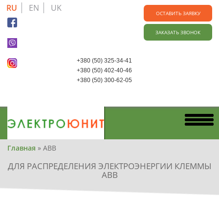
Skip
RU
EN
UK
to
ОСТАВИТЬ ЗАЯВКУ
main
ЗАКАЗАТЬ ЗВОНОК
content
+380 (50) 325-34-41
+380 (50) 402-40-46
+380 (50) 300-62-05
Вы
Главная
»
АВВ
здесь
ДЛЯ РАСПРЕДЕЛЕНИЯ ЭЛЕКТРОЭНЕРГИИ КЛЕММЫ
АВВ