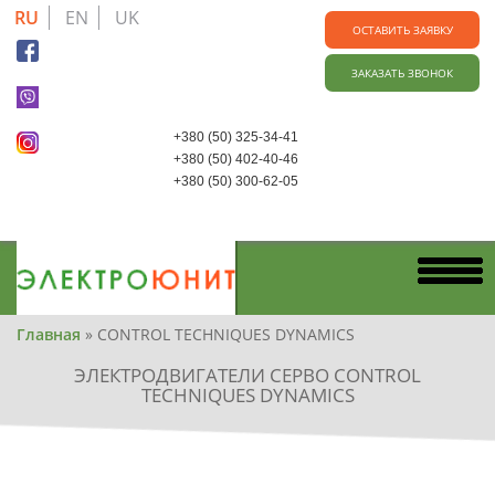
Skip
RU
EN
UK
to
ОСТАВИТЬ ЗАЯВКУ
main
ЗАКАЗАТЬ ЗВОНОК
content
+380 (50) 325-34-41
+380 (50) 402-40-46
+380 (50) 300-62-05
Вы
Главная
»
CONTROL TECHNIQUES DYNAMICS
здесь
ЭЛЕКТРОДВИГАТЕЛИ СЕРВО CONTROL
TECHNIQUES DYNAMICS