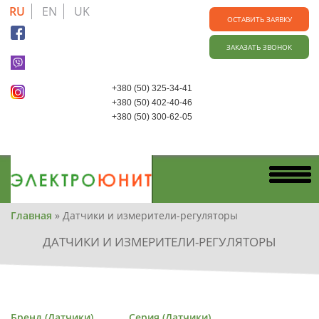
Skip
RU
EN
UK
to
ОСТАВИТЬ ЗАЯВКУ
main
ЗАКАЗАТЬ ЗВОНОК
content
+380 (50) 325-34-41
+380 (50) 402-40-46
+380 (50) 300-62-05
Вы
Главная
»
Датчики и измерители-регуляторы
здесь
ДАТЧИКИ И ИЗМЕРИТЕЛИ-РЕГУЛЯТОРЫ
Бренд (Датчики)
Серия (Датчики)