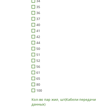
34
35
36
37
40
41
42
44
50
51
52
56
61
65
80
100
Кол-во пар жил, шт(Кабели передачи
данных)