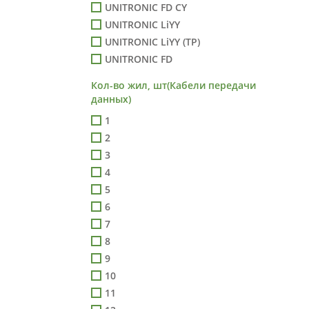
UNITRONIC FD CY
UNITRONIC LiYY
UNITRONIC LiYY (TP)
UNITRONIC FD
Кол-во жил, шт(Кабели передачи
данных)
1
2
3
4
5
6
7
8
9
10
11