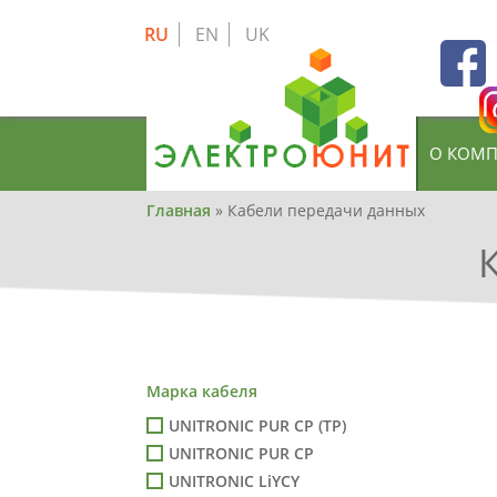
Skip
to
RU
EN
UK
main
content
О КОМ
Вы
Главная
»
Кабели передачи данных
здесь
Марка кабеля
UNITRONIC PUR CP (TP)
UNITRONIC PUR CP
UNITRONIC LiYCY