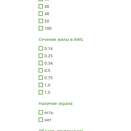
40
48
50
100
Сечение жилы в AWG
0.14
0.25
0.34
0.5
0.75
1.0
1.5
Наличие экрана
есть
нет
Область применения