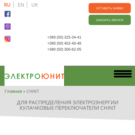
Skip
RU
EN
UK
to
ОСТАВИТЬ ЗАЯВКУ
main
ЗАКАЗАТЬ ЗВОНОК
content
+380 (50) 325-34-41
+380 (50) 402-40-46
+380 (50) 300-62-05
Вы
Главная
»
CHINT
здесь
ДЛЯ РАСПРЕДЕЛЕНИЯ ЭЛЕКТРОЭНЕРГИИ
КУЛАЧКОВЫЕ ПЕРЕКЛЮЧАТЕЛИ CHINT