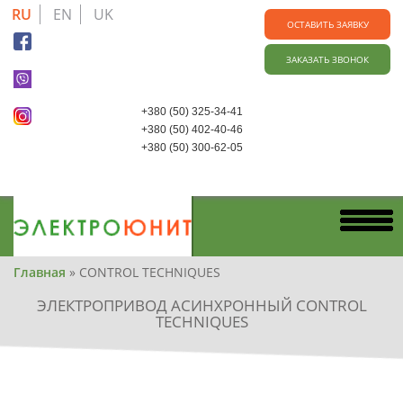
Skip
RU
EN
UK
to
ОСТАВИТЬ ЗАЯВКУ
main
ЗАКАЗАТЬ ЗВОНОК
content
+380 (50) 325-34-41
+380 (50) 402-40-46
+380 (50) 300-62-05
Вы
Главная
»
CONTROL TECHNIQUES
здесь
ЭЛЕКТРОПРИВОД АСИНХРОННЫЙ CONTROL
TECHNIQUES