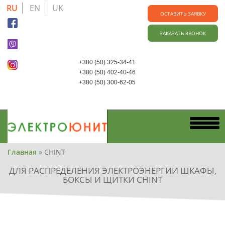
Skip
RU
EN
UK
to
ОСТАВИТЬ ЗАЯВКУ
main
ЗАКАЗАТЬ ЗВОНОК
content
+380 (50) 325-34-41
+380 (50) 402-40-46
+380 (50) 300-62-05
Вы
Главная
»
CHINT
здесь
ДЛЯ РАСПРЕДЕЛЕНИЯ ЭЛЕКТРОЭНЕРГИИ ШКАФЫ,
БОКСЫ И ЩИТКИ CHINT