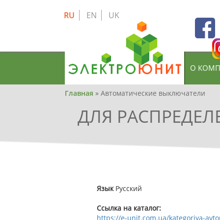
Skip
to
RU
EN
UK
main
content
О КОМ
Вы
Главная
»
Автоматические выключатели
здесь
ДЛЯ РАСПРЕДЕЛ
Язык
Русский
Ссылка на каталог:
https://e-unit.com.ua/kategoriya-avto