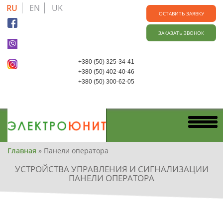
Skip
RU
EN
UK
to
ОСТАВИТЬ ЗАЯВКУ
main
ЗАКАЗАТЬ ЗВОНОК
content
+380 (50) 325-34-41
+380 (50) 402-40-46
+380 (50) 300-62-05
Вы
Главная
»
Панели оператора
здесь
УСТРОЙСТВА УПРАВЛЕНИЯ И СИГНАЛИЗАЦИИ
ПАНЕЛИ ОПЕРАТОРА