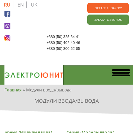
Skip
RU
EN
UK
to
ОСТАВИТЬ ЗАЯВКУ
main
ЗАКАЗАТЬ ЗВОНОК
content
+380 (50) 325-34-41
+380 (50) 402-40-46
+380 (50) 300-62-05
Вы
Главная
»
Модули ввода/вывода
здесь
МОДУЛИ ВВОДА/ВЫВОДА
Бренд (Модули ввода/
Серия (Модули ввода/