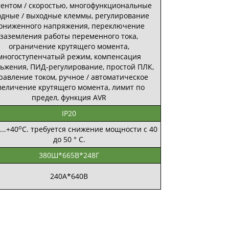
ентом / скоростью, многофункциональные
одные / выходные клеммы, регулирование
ониженного напряжения, переключение
заземления работы переменного тока,
ограничение крутящего момента,
многоступенчатый режим, компенсация
льжения, ПИД-регулирование, простой ПЛК,
равление током, ручное / автоматическое
величение крутящего момента, лимит по
предел, функция AVR
IP20
о
...+40
С. требуется снижение мощности с 40
до 50 ° C.
380Ш*665В*248Г
240А*640В