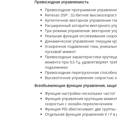
Превосходная управляемость
Превосходное программное управлени
Renesas DSP : 32-битное высокоскорос
Аутентичное векторное управление ток
Расширенный алгоритм векторного уп
Три режима управления: векторное упр
Реальная функция отслеживания скоро
Динамическое управление текущим кр
Ускоренное подавление тока, уникальн
пусковой момент
Превосходные характеристики крутящег
момента при 0,5 Гц, удовлетворяет тр
подъемники
Превосходная перегрузочная способнос
Высокоточное управление скоростью 
Всеобъемлющие функции управления, защит
Функция настройки нескольких частот
Функция управления крутящим моменто
скоростью с онлайн-переключением
Функция PID обеспечивает две группы 
Отдельная функция управления V / F в 