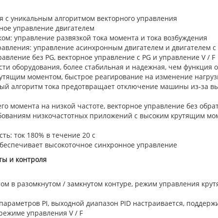
я с уникальным алгоритмом векторного управления
тное управление двигателем
ом: управление развязкой тока момента и тока возбуждения
равления: управление асинхронным двигателем и двигателем 
авление без PG, векторное управление с PG и управление V / F
сти оборудования, более стабильная и надежная, чем функция
утящим моментом, быстрое реагирование на изменение нагруз
ый алгоритм тока предотвращает отключение машины из-за выс
о момента на низкой частоте, векторное управление без обра
ебованиям низкочастотных приложений с высоким крутящим моме
ть: ток 180% в течение 20 с
обеспечивает высокоточное синхронное управление
ы и контроля
м в разомкнутом / замкнутом контуре, режим управления кру
параметров PI, выходной диапазон PID настраивается, поддер
режиме управления V / F