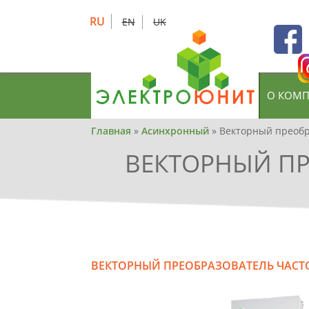
Skip
to
RU
EN
UK
main
content
О КОМ
Вы
Главная
»
Асинхронный
»
Векторный преобра
здесь
ВЕКТОРНЫЙ ПРЕ
ВЕКТОРНЫЙ ПРЕОБРАЗОВАТЕЛЬ ЧАСТОТЫ