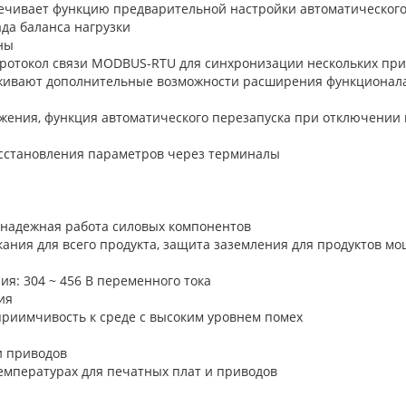
ечивает функцию предварительной настройки автоматического
да баланса нагрузки
ны
ротокол связи MODBUS-RTU для синхронизации нескольких пр
живают дополнительные возможности расширения функционал
жения, функция автоматического перезапуска при отключении
осстановления параметров через терминалы
е надежная работа силовых компонентов
ания для всего продукта, защита заземления для продуктов мо
я: 304 ~ 456 В переменного тока
ия
риимчивость к среде с высоким уровнем помех
и приводов
емпературах для печатных плат и приводов