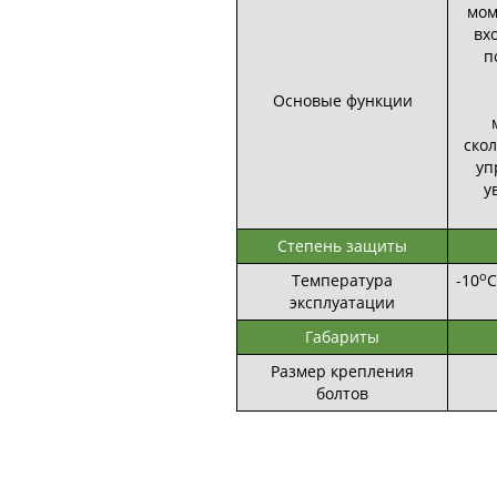
мом
вх
п
Основые функции
ско
уп
у
Степень защиты
о
Температура
-10
С
эксплуатации
Габариты
Размер крепления
болтов