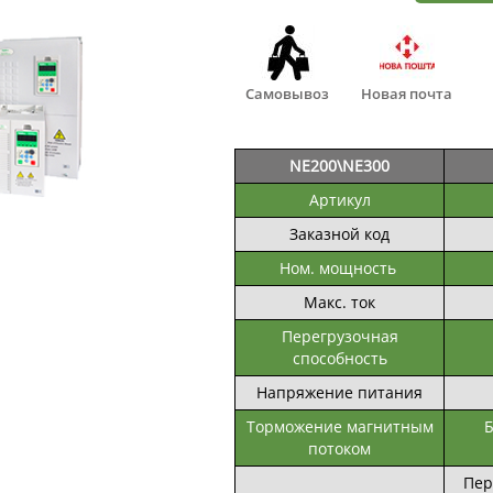
Самовывоз
Новая почта
NE200\NE300
Артикул
Заказной код
Ном. мощность
Макс. ток
Перегрузочная
способность
Напряжение питания
Торможение магнитным
Б
потоком
Пер