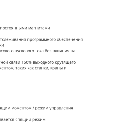
с постоянными магнитами
 отслеживания программного обеспечения
ки
окого пускового тока без влияния на
тной связи 150% выходного крутящего
нтом, таких как станки, краны и
тящим моментом / режим управления
живается спящий режим.