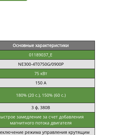
Основные характеристики
01189037_E
NE300-4T0750G/0900P
75 кВт
150 А
180% (20 с.), 150% (60 с.)
3 ф, 380В
ыстрое замедление за счет добавления
магнитного потока двигателя
еключение режима управления крутящим