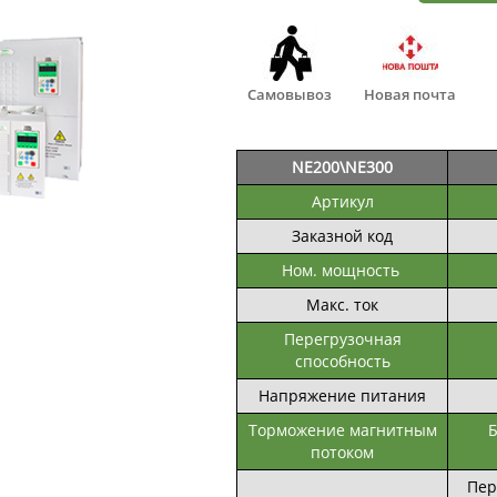
Самовывоз
Новая почта
NE200\NE300
Артикул
Заказной код
Ном. мощность
Макс. ток
Перегрузочная
способность
Напряжение питания
Торможение магнитным
Б
потоком
Пер