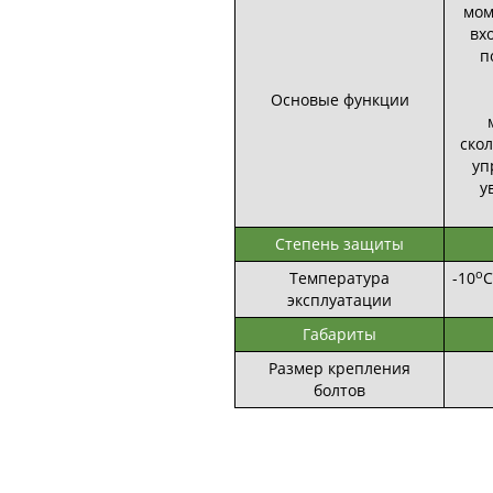
мом
вх
п
Основые функции
ско
уп
у
Степень защиты
о
Температура
-10
С
эксплуатации
Габариты
Размер крепления
болтов