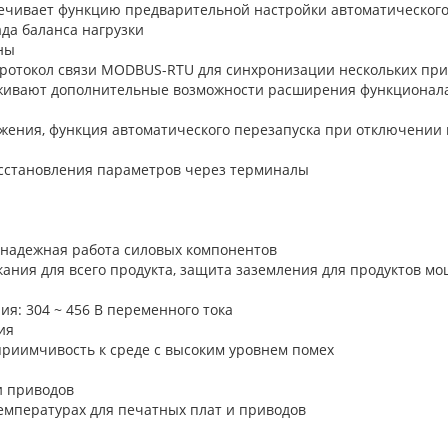
ечивает функцию предварительной настройки автоматического
да баланса нагрузки
ны
ротокол связи MODBUS-RTU для синхронизации нескольких пр
живают дополнительные возможности расширения функционал
жения, функция автоматического перезапуска при отключении
осстановления параметров через терминалы
е надежная работа силовых компонентов
ания для всего продукта, защита заземления для продуктов мо
я: 304 ~ 456 В переменного тока
ия
риимчивость к среде с высоким уровнем помех
и приводов
емпературах для печатных плат и приводов