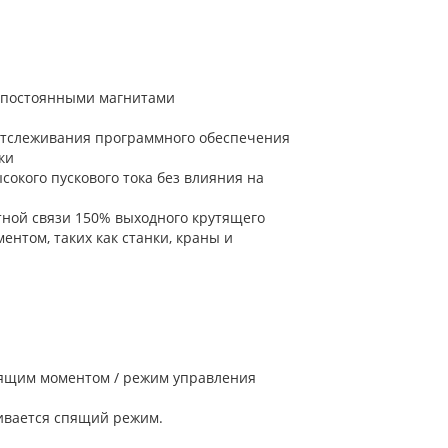
с постоянными магнитами
 отслеживания программного обеспечения
ки
окого пускового тока без влияния на
тной связи 150% выходного крутящего
нтом, таких как станки, краны и
тящим моментом / режим управления
живается спящий режим.