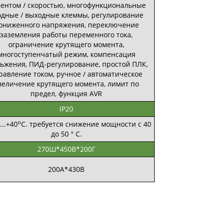
ентом / скоростью, многофункциональные
одные / выходные клеммы, регулирование
ониженного напряжения, переключение
заземления работы переменного тока,
ограничение крутящего момента,
многоступенчатый режим, компенсация
льжения, ПИД-регулирование, простой ПЛК,
равление током, ручное / автоматическое
величение крутящего момента, лимит по
предел, функция AVR
IP20
о
...+40
С. требуется снижение мощности с 40
до 50 ° C.
270Ш*450В*200Г
200А*430В