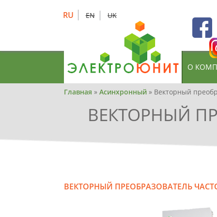
Skip
to
RU
EN
UK
main
content
О КОМ
Вы
Главная
»
Асинхронный
»
Векторный преобра
здесь
ВЕКТОРНЫЙ ПРЕ
ВЕКТОРНЫЙ ПРЕОБРАЗОВАТЕЛЬ ЧАСТОТЫ