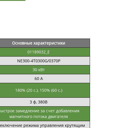
Основные характеристики
01189032_E
NE300-4T0300G/0370P
30 кВт
60 А
180% (20 с.), 150% (60 с.)
3 ф, 380В
ыстрое замедление за счет добавления
магнитного потока двигателя
еключение режима управления крутящим