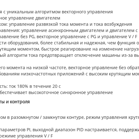
я с уникальным алгоритмом векторного управления
тное управление двигателем
ом: управление развязкой тока момента и тока возбуждения
равления: управление асинхронным двигателем и двигателем 
авление без PG, векторное управление с PG и управление V / F
сти оборудования, более стабильная и надежная, чем функция
утящим моментом, быстрое реагирование на изменение нагруз
ый алгоритм тока предотвращает отключение машины из-за выс
о момента на низкой частоте, векторное управление без обра
ебованиям низкочастотных приложений с высоким крутящим моме
ть: ток 180% в течение 20 с
обеспечивает высокоточное синхронное управление
ы и контроля
м в разомкнутом / замкнутом контуре, режим управления кру
параметров PI, выходной диапазон PID настраивается, поддер
режиме управления V / F