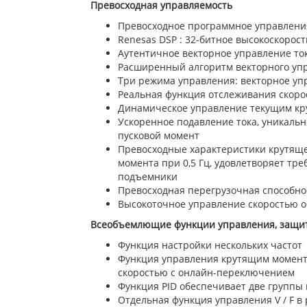
Превосходная управляемость
Превосходное программное управлени
Renesas DSP : 32-битное высокоскорос
Аутентичное векторное управление ток
Расширенный алгоритм векторного уп
Три режима управления: векторное упр
Реальная функция отслеживания скоро
Динамическое управление текущим кр
Ускоренное подавление тока, уникальн
пусковой момент
Превосходные характеристики крутящег
момента при 0,5 Гц, удовлетворяет тр
подъемники
Превосходная перегрузочная способнос
Высокоточное управление скоростью 
Всеобъемлющие функции управления, защит
Функция настройки нескольких частот
Функция управления крутящим моменто
скоростью с онлайн-переключением
Функция PID обеспечивает две группы 
Отдельная функция управления V / F в 